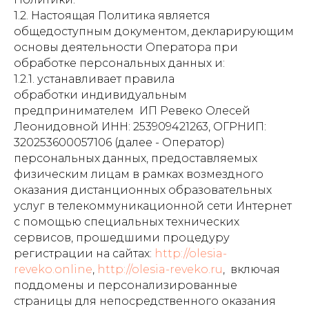
1.2. Настоящая Политика является
общедоступным документом, декларирующим
основы деятельности Оператора при
обработке персональных данных и:
1.2.1. устанавливает правила
обработки индивидуальным
предпринимателем ИП Ревеко Олесей
Леонидовной ИНН: ‌253909421263, ОГРНИП:
320253600057106 (далее - Оператор)
персональных данных, предоставляемых
физическим лицам в рамках возмездного
оказания дистанционных образовательных
услуг в телекоммуникационной сети Интернет
с помощью специальных технических
сервисов, прошедшими процедуру
регистрации на сайтах:
http://olesia-
reveko.online
,
http://olesia-reveko.ru
, включая
поддомены и персонализированные
страницы для непосредственного оказания